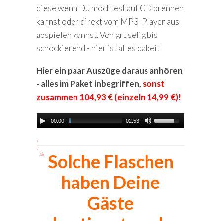
diese wenn Du möchtest auf CD brennen
kannst oder direkt vom MP3-Player aus
abspielen kannst. Von gruselig bis
schockierend - hier ist alles dabei!
Hier ein paar Auszüge daraus anhören
- alles im Paket inbegriffen,
sonst
zusammen
104,93
€ (einzeln
14,99
€)!
00:00
02:53
Solche Flaschen
haben Deine
Gäste