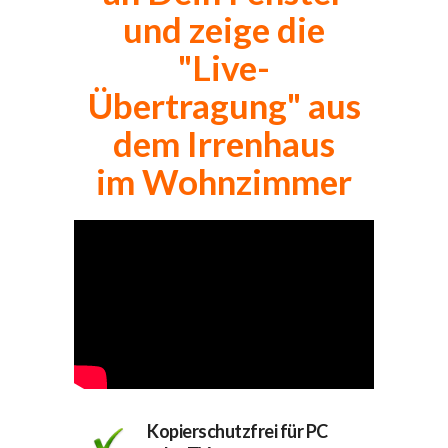
und zeige die
"Live-
Übertragung" aus
dem Irrenhaus
im Wohnzimmer
Kopierschutzfrei für PC