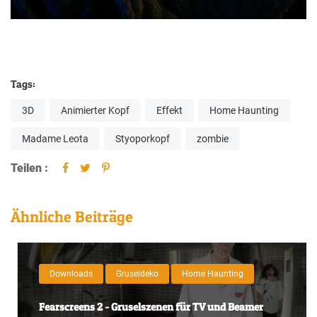
Tags:
3D
Animierter Kopf
Effekt
Home Haunting
Madame Leota
Styoporkopf
zombie
Teilen :
Ähnliche Beiträge
Downloads
Gruseldeko
Home Haunting
Fearscreens 2 - Gruselszenen für TV und Beamer