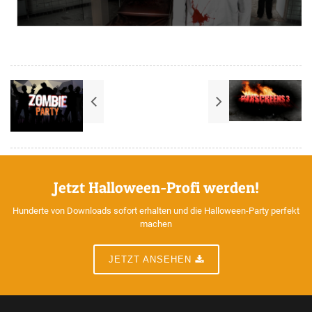
Jetzt Halloween-Profi werden!
Hunderte von Downloads sofort erhalten und die Halloween-Party perfekt
machen
JETZT ANSEHEN