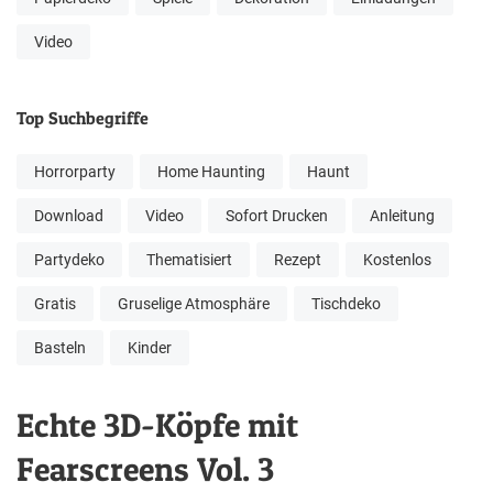
Video
Top Suchbegriffe
Horrorparty
Home Haunting
Haunt
Download
Video
Sofort Drucken
Anleitung
Partydeko
Thematisiert
Rezept
Kostenlos
Gratis
Gruselige Atmosphäre
Tischdeko
Basteln
Kinder
Echte 3D-Köpfe mit
Fearscreens Vol. 3