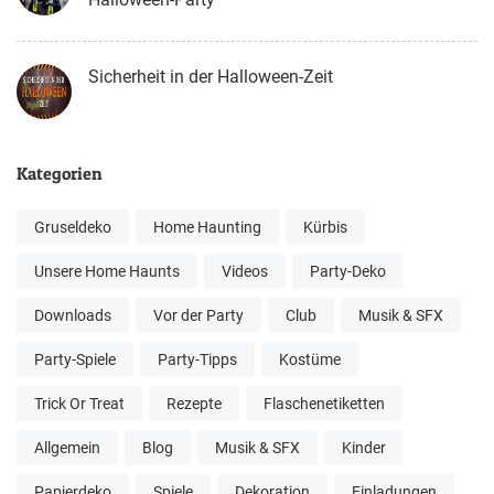
Sicherheit in der Halloween-Zeit
Kategorien
Gruseldeko
Home Haunting
Kürbis
Unsere Home Haunts
Videos
Party-Deko
Downloads
Vor der Party
Club
Musik & SFX
Party-Spiele
Party-Tipps
Kostüme
Trick Or Treat
Rezepte
Flaschenetiketten
Allgemein
Blog
Musik & SFX
Kinder
Papierdeko
Spiele
Dekoration
Einladungen