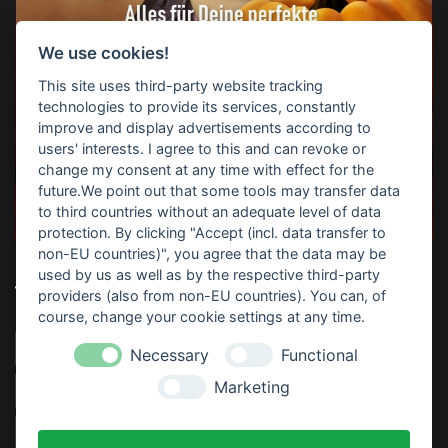
We use cookies!
This site uses third-party website tracking
technologies to provide its services, constantly
improve and display advertisements according to
users' interests. I agree to this and can revoke or
change my consent at any time with effect for the
future.We point out that some tools may transfer data
to third countries without an adequate level of data
protection. By clicking "Accept (incl. data transfer to
non-EU countries)", you agree that the data may be
used by us as well as by the respective third-party
TOP-SUCHBEGRIFFE
providers (also from non-EU countries). You can, of
course, change your cookie settings at any time.
Horrorparty
Home Haunting
Haunt
Download
Necessary
Functional
Marketing
Video
Sofort Drucken
Anleitung
Partydeko
Thematisiert
Rezept
Kostenlos
Gratis