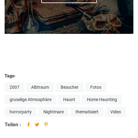
Tags:
2007
Albtraum
Besucher
Fotos
gruselige Atmosphäre
Haunt
Home Haunting
horrorparty
Nightmare
thematisiert
Video
Teilen :