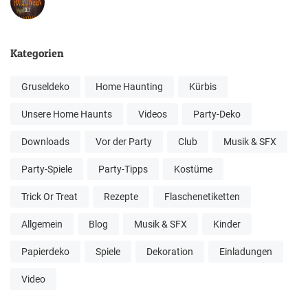
Kategorien
Gruseldeko
Home Haunting
Kürbis
Unsere Home Haunts
Videos
Party-Deko
Downloads
Vor der Party
Club
Musik & SFX
Party-Spiele
Party-Tipps
Kostüme
Trick Or Treat
Rezepte
Flaschenetiketten
Allgemein
Blog
Musik & SFX
Kinder
Papierdeko
Spiele
Dekoration
Einladungen
Video