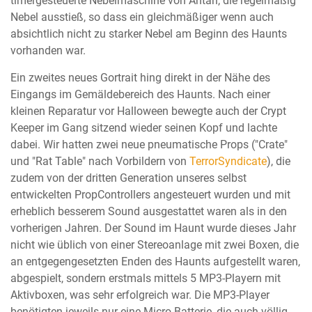
timergesteuerte Nebelmaschine von Antari, die regelmäßig
Nebel ausstieß, so dass ein gleichmäßiger wenn auch
absichtlich nicht zu starker Nebel am Beginn des Haunts
vorhanden war.
Ein zweites neues Gortrait hing direkt in der Nähe des
Eingangs im Gemäldebereich des Haunts. Nach einer
kleinen Reparatur vor Halloween bewegte auch der Crypt
Keeper im Gang sitzend wieder seinen Kopf und lachte
dabei. Wir hatten zwei neue pneumatische Props ("Crate"
und "Rat Table" nach Vorbildern von
TerrorSyndicate
), die
zudem von der dritten Generation unseres selbst
entwickelten PropControllers angesteuert wurden und mit
erheblich besserem Sound ausgestattet waren als in den
vorherigen Jahren. Der Sound im Haunt wurde dieses Jahr
nicht wie üblich von einer Stereoanlage mit zwei Boxen, die
an entgegengesetzten Enden des Haunts aufgestellt waren,
abgespielt, sondern erstmals mittels 5 MP3-Playern mit
Aktivboxen, was sehr erfolgreich war. Die MP3-Player
benötigten jeweils nur eine Micro-Batterie, die auch völlig