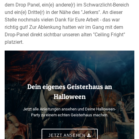
dem Drop Panel, ein(e) andere(r) im Schwarzlicht-Bereich
und ein(e) Dritte(r) in der Nähe des "Jerkers". An dieser
Stelle nochmals vielen Dank für Eure Arbeit - das war
richtig gut! Zur Ablenkung hatten wir im Gang mit dem
Drop-Panel direkt sichtbar unseren alten "Ceiling Fright"
platziert.
Dein eigenes Geisterhaus an
Halloween
Jetzt alle Anleitungen ansehen und Deine Halloween-
Party zu einem echten Geisterhaus machen.
JETZT ANSEHEN