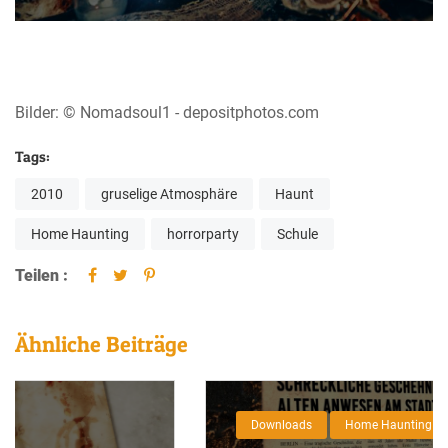
Bilder: © Nomadsoul1 - depositphotos.com
Tags:
2010
gruselige Atmosphäre
Haunt
Home Haunting
horrorparty
Schule
Teilen :
Ähnliche Beiträge
Downloads
Home Haunting
Neuheit 2016