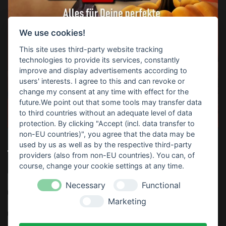
We use cookies!
This site uses third-party website tracking
technologies to provide its services, constantly
improve and display advertisements according to
users' interests. I agree to this and can revoke or
change my consent at any time with effect for the
future.We point out that some tools may transfer data
to third countries without an adequate level of data
protection. By clicking "Accept (incl. data transfer to
non-EU countries)", you agree that the data may be
used by us as well as by the respective third-party
TOP-SUCHBEGRIFFE
providers (also from non-EU countries). You can, of
course, change your cookie settings at any time.
Horrorparty
Home Haunting
Haunt
Download
Necessary
Functional
Marketing
Video
Sofort Drucken
Anleitung
Partydeko
Thematisiert
Rezept
Kostenlos
Gratis