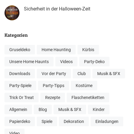
Sicherheit in der Halloween-Zeit
Kategorien
Gruseldeko
Home Haunting
Kürbis
Unsere Home Haunts
Videos
Party-Deko
Downloads
Vor der Party
Club
Musik & SFX
Party-Spiele
Party-Tipps
Kostüme
Trick Or Treat
Rezepte
Flaschenetiketten
Allgemein
Blog
Musik & SFX
Kinder
Papierdeko
Spiele
Dekoration
Einladungen
Video