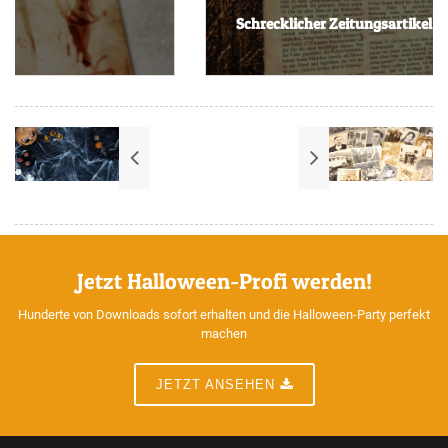
Schrecklicher Zeitungsartikel
Jetzt Halloween-Profi werden!
Hunderte von Downloads sofort erhalten und die Halloween-Party perfekt
machen
JETZT ANSEHEN