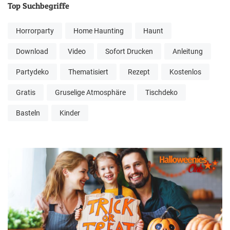
Top Suchbegriffe
Horrorparty
Home Haunting
Haunt
Download
Video
Sofort Drucken
Anleitung
Partydeko
Thematisiert
Rezept
Kostenlos
Gratis
Gruselige Atmosphäre
Tischdeko
Basteln
Kinder