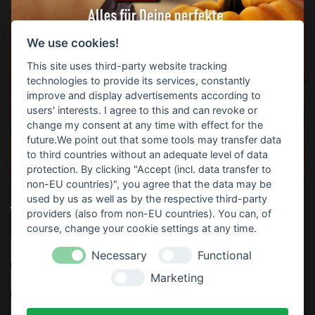
We use cookies!
This site uses third-party website tracking
technologies to provide its services, constantly
improve and display advertisements according to
users' interests. I agree to this and can revoke or
change my consent at any time with effect for the
future.We point out that some tools may transfer data
to third countries without an adequate level of data
protection. By clicking "Accept (incl. data transfer to
non-EU countries)", you agree that the data may be
used by us as well as by the respective third-party
TOP-SUCHBEGRIFFE
providers (also from non-EU countries). You can, of
course, change your cookie settings at any time.
Horrorparty
Home Haunting
Haunt
Download
Necessary
Functional
Marketing
Video
Sofort Drucken
Anleitung
Partydeko
Thematisiert
Rezept
Kostenlos
Gratis