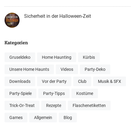
Sicherheit in der Halloween-Zeit
Kategorien
Gruseldeko
Home Haunting
Kürbis
Unsere Home Haunts
Videos
Party-Deko
Downloads
Vor der Party
Club
Musik & SFX
Party-Spiele
Party-Tipps
Kostüme
Trick-Or-Treat
Rezepte
Flaschenetiketten
Games
Allgemein
Blog