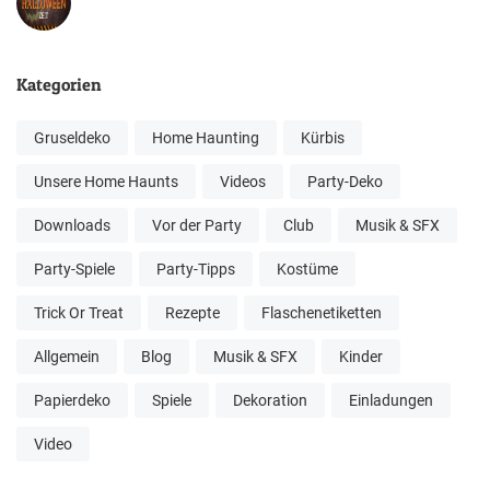
Kategorien
Gruseldeko
Home Haunting
Kürbis
Unsere Home Haunts
Videos
Party-Deko
Downloads
Vor der Party
Club
Musik & SFX
Party-Spiele
Party-Tipps
Kostüme
Trick Or Treat
Rezepte
Flaschenetiketten
Allgemein
Blog
Musik & SFX
Kinder
Papierdeko
Spiele
Dekoration
Einladungen
Video