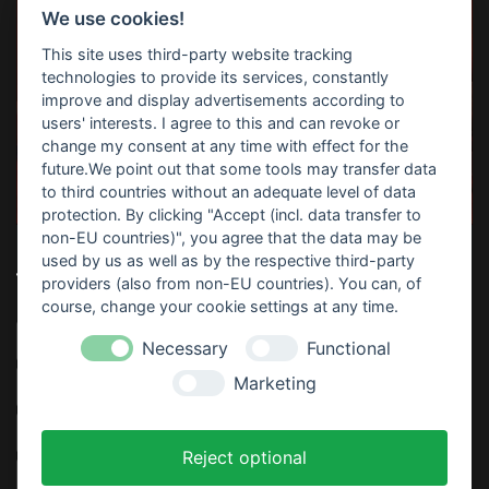
We use cookies!
This site uses third-party website tracking
technologies to provide its services, constantly
improve and display advertisements according to
users' interests. I agree to this and can revoke or
change my consent at any time with effect for the
future.We point out that some tools may transfer data
to third countries without an adequate level of data
protection. By clicking "Accept (incl. data transfer to
non-EU countries)", you agree that the data may be
used by us as well as by the respective third-party
TOP-SUCHBEGRIFFE
providers (also from non-EU countries). You can, of
course, change your cookie settings at any time.
Horrorparty
Home Haunting
Haunt
Download
Necessary
Functional
Marketing
Video
Sofort Drucken
Anleitung
Partydeko
Thematisiert
Rezept
Kostenlos
Gratis
Reject optional
Gruselige Atmosphäre
Tischdeko
Basteln
Kinder