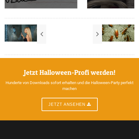
Jetzt Halloween-Profi werden!
Hunderte von Downloads sofort erhalten und die Halloween-Party perfekt
machen
JETZT ANSEHEN