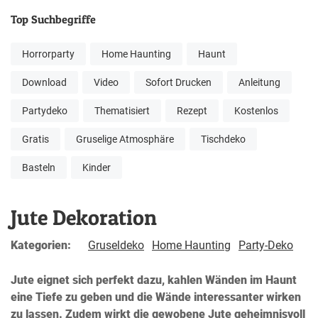
Top Suchbegriffe
Horrorparty
Home Haunting
Haunt
Download
Video
Sofort Drucken
Anleitung
Partydeko
Thematisiert
Rezept
Kostenlos
Gratis
Gruselige Atmosphäre
Tischdeko
Basteln
Kinder
Jute Dekoration
Kategorien:
Gruseldeko
Home Haunting
Party-Deko
Jute eignet sich perfekt dazu, kahlen Wänden im Haunt
eine Tiefe zu geben und die Wände interessanter wirken
zu lassen. Zudem wirkt die gewobene Jute geheimnisvoll