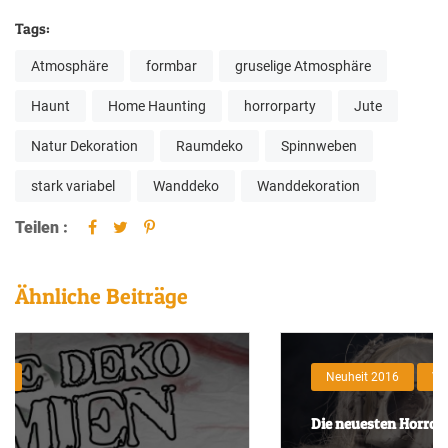
Tags:
Atmosphäre
formbar
gruselige Atmosphäre
Haunt
Home Haunting
horrorparty
Jute
Natur Dekoration
Raumdeko
Spinnweben
stark variabel
Wanddeko
Wanddekoration
Teilen :
Ähnliche Beiträge
Neuheit 2016
Videos
Die neuesten Horror-Props / Shows & Fairs