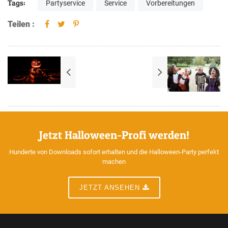
Tags:
Partyservice
Service
Vorbereitungen
Teilen :
Jetzt Halloween-Profi werden!
Hunderte von Downloads sofort erhalten und die Halloween-Party perfekt
machen
JETZT ANSEHEN