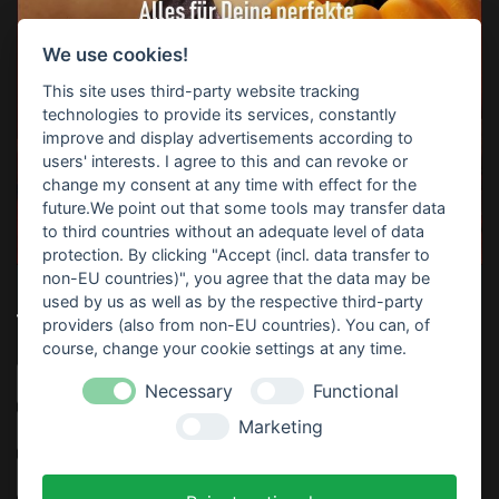
We use cookies!
This site uses third-party website tracking
technologies to provide its services, constantly
improve and display advertisements according to
users' interests. I agree to this and can revoke or
change my consent at any time with effect for the
future.We point out that some tools may transfer data
to third countries without an adequate level of data
protection. By clicking "Accept (incl. data transfer to
non-EU countries)", you agree that the data may be
used by us as well as by the respective third-party
TOP-SUCHBEGRIFFE
providers (also from non-EU countries). You can, of
course, change your cookie settings at any time.
Horrorparty
Home Haunting
Haunt
Download
Necessary
Functional
Marketing
Video
Sofort Drucken
Anleitung
Partydeko
Thematisiert
Rezept
Kostenlos
Gratis