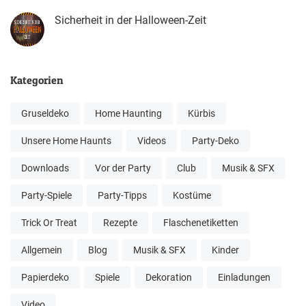
Sicherheit in der Halloween-Zeit
Kategorien
Gruseldeko
Home Haunting
Kürbis
Unsere Home Haunts
Videos
Party-Deko
Downloads
Vor der Party
Club
Musik & SFX
Party-Spiele
Party-Tipps
Kostüme
Trick Or Treat
Rezepte
Flaschenetiketten
Allgemein
Blog
Musik & SFX
Kinder
Papierdeko
Spiele
Dekoration
Einladungen
Video