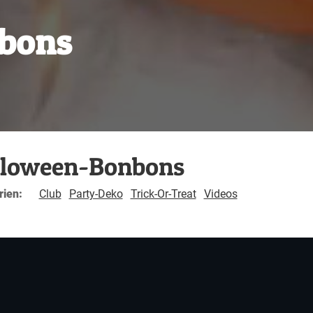
bons
lloween-Bonbons
rien:
Club
Party-Deko
Trick-Or-Treat
Videos