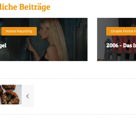
iche Beiträge
nsere Home Haunts
Videos
Do
06 - Das Irrenhaus
Hal