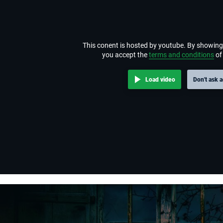
This conent is hosted by youtube. By showing
you accept the
terms and conditions
of
Load video
Don't ask 