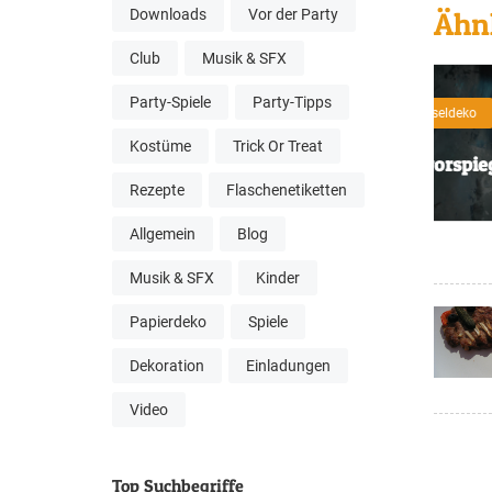
Downloads
Vor der Party
Ähnl
Club
Musik & SFX
Party-Spiele
Party-Tipps
Gruseldeko
Home Haunting
U
Kostüme
Trick Or Treat
orrorspiegel
20
Rezepte
Flaschenetiketten
Allgemein
Blog
Musik & SFX
Kinder
Papierdeko
Spiele
Dekoration
Einladungen
Video
Top Suchbegriffe