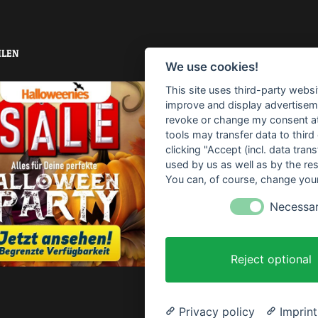
LEN
TOP-SUCHBEGRIFFE
We use cookies!
This site uses third-party websi
Horrorparty
Home Haunting
improve and display advertisemen
revoke or change my consent at 
Haunt
Download
Vid
tools may transfer data to third
clicking "Accept (incl. data tra
Sofort Drucken
Anleitung
used by us as well as by the re
You can, of course, change your
Partydeko
Thematisiert
Necessa
Rezept
Kostenlos
Gra
Gruselige Atmosphäre
Tisc
Reject optional
Basteln
Kinder
Privacy policy
Imprint