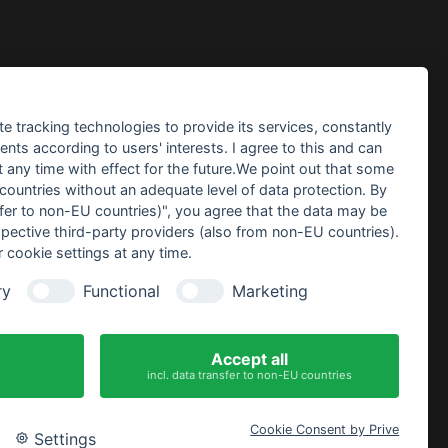
te tracking technologies to provide its services, constantly
ts according to users' interests. I agree to this and can
any time with effect for the future.We point out that some
eo
 countries without an adequate level of data protection. By
nsfer to non-EU countries)", you agree that the data may be
spective third-party providers (also from non-EU countries).
 cookie settings at any time.
ry
Functional
Marketing
tis
hdeko
Accept all
incl. data transfer to non-EU countries
Cookie Consent by Prive
Settings