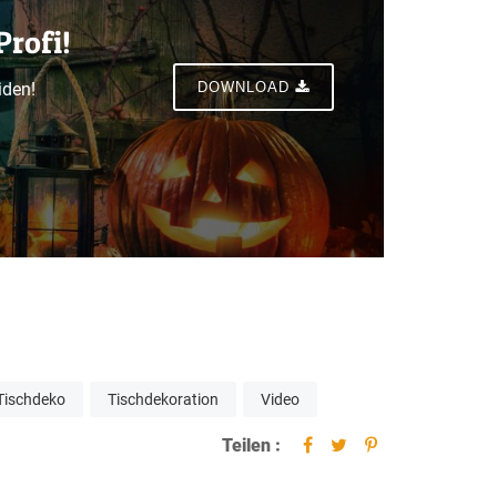
Profi!
iden!
DOWNLOAD
Tischdeko
Tischdekoration
Video
Teilen :