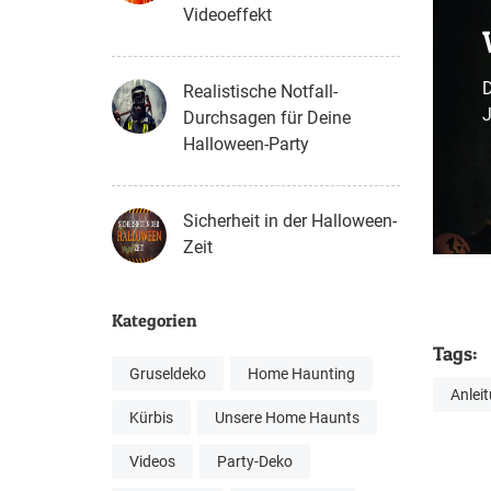
Videoeffekt
D
Realistische Notfall-
J
Durchsagen für Deine
Halloween-Party
Sicherheit in der Halloween-
Zeit
Kategorien
Tags:
Gruseldeko
Home Haunting
Anlei
Kürbis
Unsere Home Haunts
Videos
Party-Deko