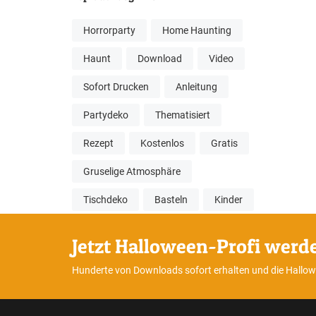
Horrorparty
Home Haunting
Haunt
Download
Video
Sofort Drucken
Anleitung
Partydeko
Thematisiert
Rezept
Kostenlos
Gratis
Gruselige Atmosphäre
Tischdeko
Basteln
Kinder
Jetzt Halloween-Profi werd
Hunderte von Downloads sofort erhalten und die Hallo