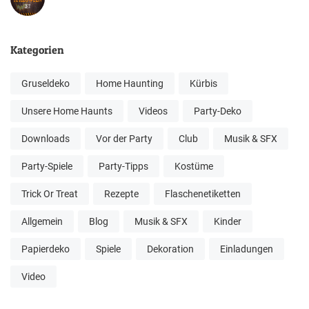
Kategorien
Gruseldeko
Home Haunting
Kürbis
Unsere Home Haunts
Videos
Party-Deko
Downloads
Vor der Party
Club
Musik & SFX
Party-Spiele
Party-Tipps
Kostüme
Trick Or Treat
Rezepte
Flaschenetiketten
Allgemein
Blog
Musik & SFX
Kinder
Papierdeko
Spiele
Dekoration
Einladungen
Video