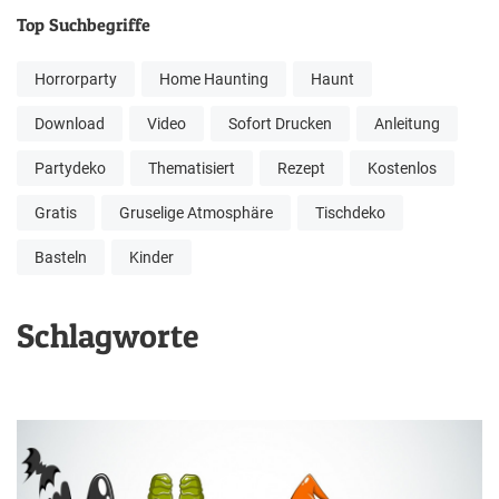
Top Suchbegriffe
Horrorparty
Home Haunting
Haunt
Download
Video
Sofort Drucken
Anleitung
Partydeko
Thematisiert
Rezept
Kostenlos
Gratis
Gruselige Atmosphäre
Tischdeko
Basteln
Kinder
Schlagworte