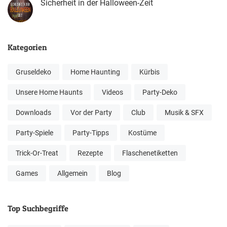
Sicherheit in der Halloween-Zeit
Kategorien
Gruseldeko
Home Haunting
Kürbis
Unsere Home Haunts
Videos
Party-Deko
Downloads
Vor der Party
Club
Musik & SFX
Party-Spiele
Party-Tipps
Kostüme
Trick-Or-Treat
Rezepte
Flaschenetiketten
Games
Allgemein
Blog
Top Suchbegriffe