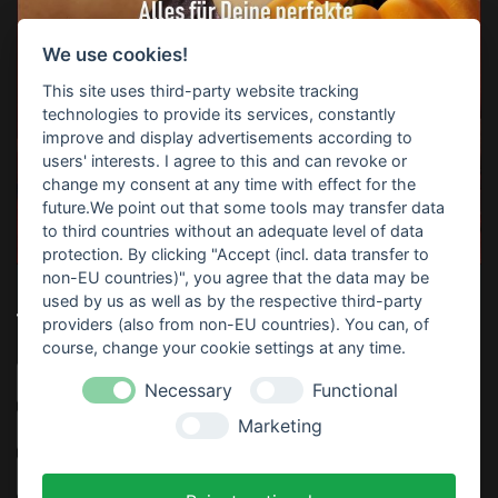
We use cookies!
This site uses third-party website tracking
technologies to provide its services, constantly
improve and display advertisements according to
users' interests. I agree to this and can revoke or
change my consent at any time with effect for the
future.We point out that some tools may transfer data
to third countries without an adequate level of data
protection. By clicking "Accept (incl. data transfer to
non-EU countries)", you agree that the data may be
used by us as well as by the respective third-party
TOP-SUCHBEGRIFFE
providers (also from non-EU countries). You can, of
course, change your cookie settings at any time.
Horrorparty
Home Haunting
Haunt
Download
Necessary
Functional
Marketing
Video
Sofort Drucken
Anleitung
Partydeko
Thematisiert
Rezept
Kostenlos
Gratis