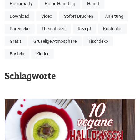
Horrorparty
Home Haunting
Haunt
Download
Video
Sofort Drucken
Anleitung
Partydeko
Thematisiert
Rezept
Kostenlos
Gratis
Gruselige Atmosphäre
Tischdeko
Basteln
Kinder
Schlagworte