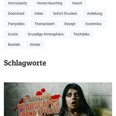
Horrorparty
Home Haunting
Haunt
Download
Video
Sofort Drucken
Anleitung
Partydeko
Thematisiert
Rezept
Kostenlos
Gratis
Gruselige Atmosphäre
Tischdeko
Basteln
Kinder
Schlagworte