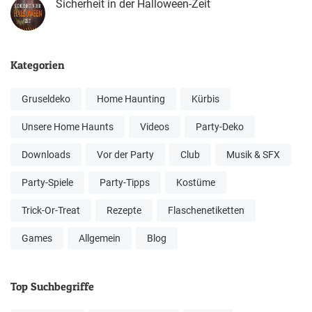
Sicherheit in der Halloween-Zeit
Kategorien
Gruseldeko
Home Haunting
Kürbis
Unsere Home Haunts
Videos
Party-Deko
Downloads
Vor der Party
Club
Musik & SFX
Party-Spiele
Party-Tipps
Kostüme
Trick-Or-Treat
Rezepte
Flaschenetiketten
Games
Allgemein
Blog
Top Suchbegriffe