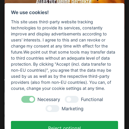
We use cookies!
This site uses third-party website tracking
technologies to provide its services, constantly
improve and display advertisements according to
users' interests. I agree to this and can revoke or
change my consent at any time with effect for the
future.We point out that some tools may transfer data
to third countries without an adequate level of data
protection. By clicking "Accept (incl. data transfer to
non-EU countries)", you agree that the data may be
used by us as well as by the respective third-party
TOP-SUCHBEGRIFFE
providers (also from non-EU countries). You can, of
course, change your cookie settings at any time.
Horrorparty
Home Haunting
Haunt
Download
Necessary
Functional
Marketing
Video
Sofort Drucken
Anleitung
Partydeko
Thematisiert
Rezept
Kostenlos
Gratis
Reject optional