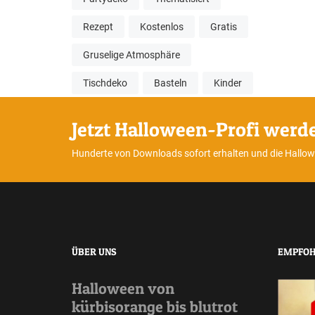
Rezept
Kostenlos
Gratis
Gruselige Atmosphäre
Tischdeko
Basteln
Kinder
Jetzt Halloween-Profi werd
Hunderte von Downloads sofort erhalten und die Hallo
ÜBER UNS
EMPFOH
Halloween von
kürbisorange bis blutrot