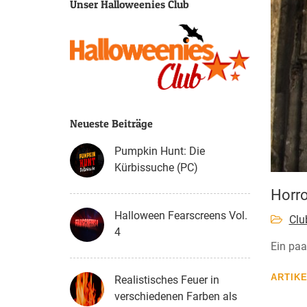
Unser Halloweenies Club
Neueste Beiträge
Pumpkin Hunt: Die
Kürbissuche (PC)
Horro
Halloween Fearscreens Vol.
Clu
4
Ein paa
ARTIK
Realistisches Feuer in
verschiedenen Farben als