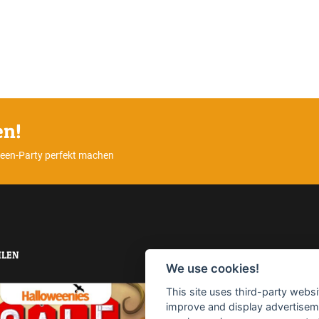
en!
ween-Party perfekt machen
LEN
TOP-SUCHBEGRIFFE
We use cookies!
This site uses third-party websi
Horrorparty
Home Haunting
improve and display advertisemen