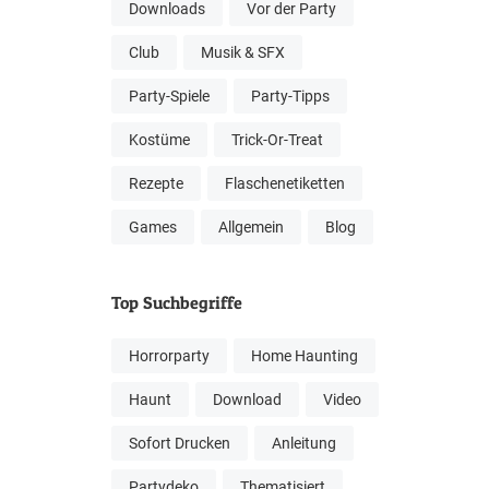
Downloads
Vor der Party
Club
Musik & SFX
Party-Spiele
Party-Tipps
Kostüme
Trick-Or-Treat
Rezepte
Flaschenetiketten
Games
Allgemein
Blog
Top Suchbegriffe
Horrorparty
Home Haunting
Haunt
Download
Video
Sofort Drucken
Anleitung
Partydeko
Thematisiert