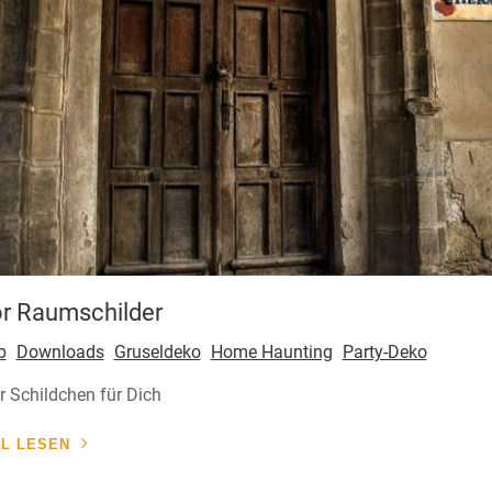
r Raumschilder
b
Downloads
Gruseldeko
Home Haunting
Party-Deko
r Schildchen für Dich
EL LESEN