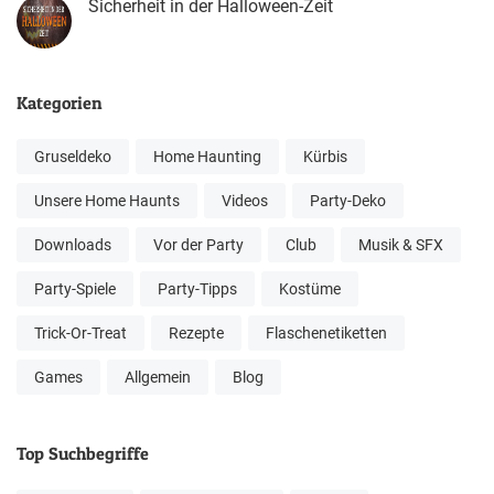
Sicherheit in der Halloween-Zeit
Kategorien
Gruseldeko
Home Haunting
Kürbis
Unsere Home Haunts
Videos
Party-Deko
Downloads
Vor der Party
Club
Musik & SFX
Party-Spiele
Party-Tipps
Kostüme
Trick-Or-Treat
Rezepte
Flaschenetiketten
Games
Allgemein
Blog
Top Suchbegriffe