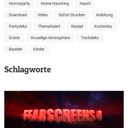
Horrorparty
Home Haunting
Haunt
Download
Video
Sofort Drucken
Anleitung
Partydeko
Thematisiert
Rezept
Kostenlos
Gratis
Gruselige Atmosphäre
Tischdeko
Basteln
Kinder
Schlagworte