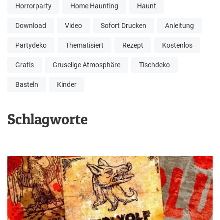
Horrorparty
Home Haunting
Haunt
Download
Video
Sofort Drucken
Anleitung
Partydeko
Thematisiert
Rezept
Kostenlos
Gratis
Gruselige Atmosphäre
Tischdeko
Basteln
Kinder
Schlagworte