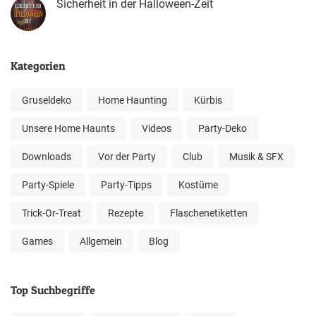
Sicherheit in der Halloween-Zeit
Kategorien
Gruseldeko
Home Haunting
Kürbis
Unsere Home Haunts
Videos
Party-Deko
Downloads
Vor der Party
Club
Musik & SFX
Party-Spiele
Party-Tipps
Kostüme
Trick-Or-Treat
Rezepte
Flaschenetiketten
Games
Allgemein
Blog
Top Suchbegriffe