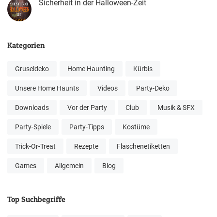
Sicherheit in der Halloween-Zeit
Kategorien
Gruseldeko
Home Haunting
Kürbis
Unsere Home Haunts
Videos
Party-Deko
Downloads
Vor der Party
Club
Musik & SFX
Party-Spiele
Party-Tipps
Kostüme
Trick-Or-Treat
Rezepte
Flaschenetiketten
Games
Allgemein
Blog
Top Suchbegriffe