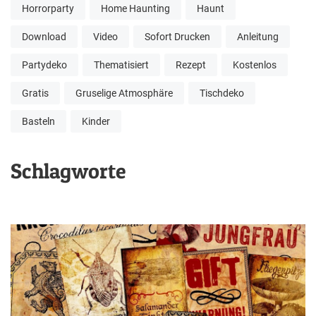
Horrorparty
Home Haunting
Haunt
Download
Video
Sofort Drucken
Anleitung
Partydeko
Thematisiert
Rezept
Kostenlos
Gratis
Gruselige Atmosphäre
Tischdeko
Basteln
Kinder
Schlagworte