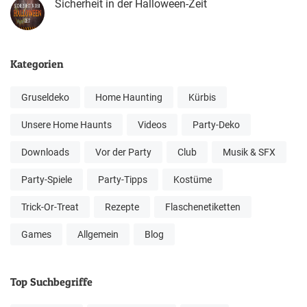
Sicherheit in der Halloween-Zeit
Kategorien
Gruseldeko
Home Haunting
Kürbis
Unsere Home Haunts
Videos
Party-Deko
Downloads
Vor der Party
Club
Musik & SFX
Party-Spiele
Party-Tipps
Kostüme
Trick-Or-Treat
Rezepte
Flaschenetiketten
Games
Allgemein
Blog
Top Suchbegriffe