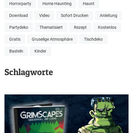
Horrorparty
Home Haunting
Haunt
Download
Video
Sofort Drucken
Anleitung
Partydeko
Thematisiert
Rezept
Kostenlos
Gratis
Gruselige Atmosphäre
Tischdeko
Basteln
Kinder
Schlagworte