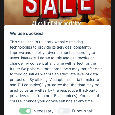
We use cookies!
This site uses third-party website tracking
technologies to provide its services, constantly
improve and display advertisements according to
users' interests. I agree to this and can revoke or
change my consent at any time with effect for the
future.We point out that some tools may transfer data
to third countries without an adequate level of data
protection. By clicking "Accept (incl. data transfer to
non-EU countries)", you agree that the data may be
used by us as well as by the respective third-party
TOP-SUCHBEGRIFFE
providers (also from non-EU countries). You can, of
course, change your cookie settings at any time.
Horrorparty
Home Haunting
Haunt
Download
Necessary
Functional