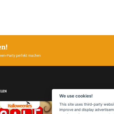
en!
ween-Party perfekt machen
LEN
TOP-SUCHBEGRIFFE
We use cookies!
This site uses third-party websi
Horrorparty
Home Haunting
improve and display advertisemen