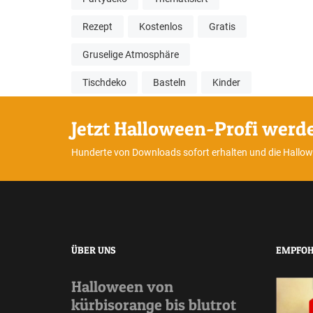
Rezept
Kostenlos
Gratis
Gruselige Atmosphäre
Tischdeko
Basteln
Kinder
Jetzt Halloween-Profi werd
Hunderte von Downloads sofort erhalten und die Hallo
ÜBER UNS
EMPFOH
Halloween von
kürbisorange bis blutrot