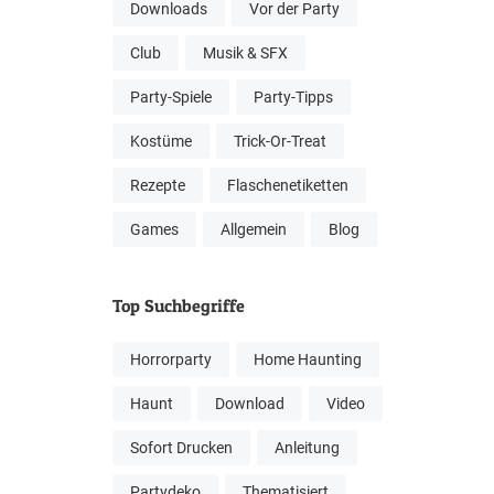
Downloads
Vor der Party
Club
Musik & SFX
Party-Spiele
Party-Tipps
Kostüme
Trick-Or-Treat
Rezepte
Flaschenetiketten
Games
Allgemein
Blog
Top Suchbegriffe
Horrorparty
Home Haunting
Haunt
Download
Video
Sofort Drucken
Anleitung
Partydeko
Thematisiert