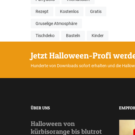
Rezept
Kostenlos
Gratis
Gruselige Atmosphäre
Tischdeko
Basteln
Kinder
Jetzt Halloween-Profi werd
Hunderte von Downloads sofort erhalten und die Hallo
ÜBER UNS
EMPFOH
Halloween von
kürbisorange bis blutrot