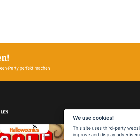
en!
ween-Party perfekt machen
LEN
TOP-SUCHBEGRIFFE
We use cookies!
This site uses third-party websi
Horrorparty
Home Haunting
improve and display advertisemen