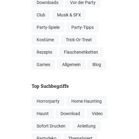
Downloads
Vor der Party
Club
Musik & SFX
Party-Spiele
Party-Tipps
Kostüme
Trick-Or-Treat
Rezepte
Flaschenetiketten
Games
Allgemein
Blog
Top Suchbegriffe
Horrorparty
Home Haunting
Haunt
Download
Video
Sofort Drucken
Anleitung
Partydeko
Thematisiert