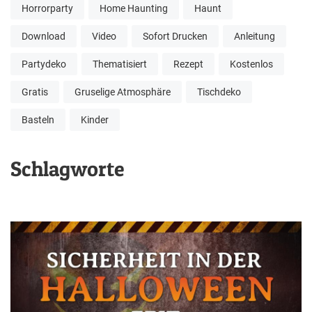
Horrorparty
Home Haunting
Haunt
Download
Video
Sofort Drucken
Anleitung
Partydeko
Thematisiert
Rezept
Kostenlos
Gratis
Gruselige Atmosphäre
Tischdeko
Basteln
Kinder
Schlagworte