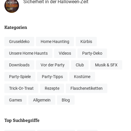
Sicherheit in der Halloween-Zeit
Kategorien
Gruseldeko
Home Haunting
Kürbis
Unsere Home Haunts
Videos
Party-Deko
Downloads
Vor der Party
Club
Musik & SFX
Party-Spiele
Party-Tipps
Kostüme
Trick-Or-Treat
Rezepte
Flaschenetiketten
Games
Allgemein
Blog
Top Suchbegriffe