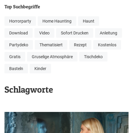
Top Suchbegriffe
Horrorparty
Home Haunting
Haunt
Download
Video
Sofort Drucken
Anleitung
Partydeko
Thematisiert
Rezept
Kostenlos
Gratis
Gruselige Atmosphäre
Tischdeko
Basteln
Kinder
Schlagworte