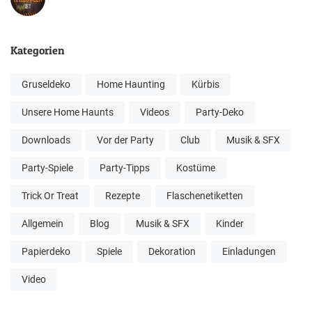
Kategorien
Gruseldeko
Home Haunting
Kürbis
Unsere Home Haunts
Videos
Party-Deko
Downloads
Vor der Party
Club
Musik & SFX
Party-Spiele
Party-Tipps
Kostüme
Trick Or Treat
Rezepte
Flaschenetiketten
Allgemein
Blog
Musik & SFX
Kinder
Papierdeko
Spiele
Dekoration
Einladungen
Video