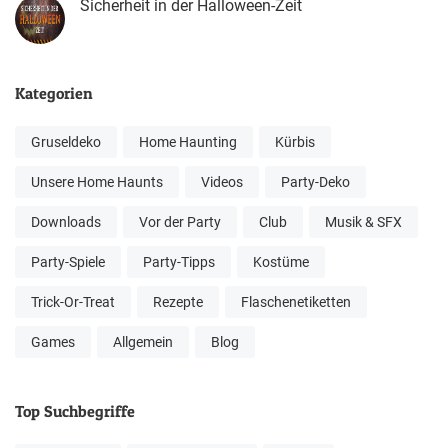
Sicherheit in der Halloween-Zeit
Kategorien
Gruseldeko
Home Haunting
Kürbis
Unsere Home Haunts
Videos
Party-Deko
Downloads
Vor der Party
Club
Musik & SFX
Party-Spiele
Party-Tipps
Kostüme
Trick-Or-Treat
Rezepte
Flaschenetiketten
Games
Allgemein
Blog
Top Suchbegriffe