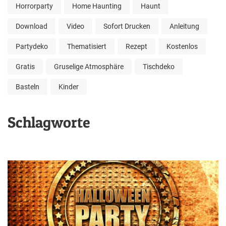
Horrorparty
Home Haunting
Haunt
Download
Video
Sofort Drucken
Anleitung
Partydeko
Thematisiert
Rezept
Kostenlos
Gratis
Gruselige Atmosphäre
Tischdeko
Basteln
Kinder
Schlagworte