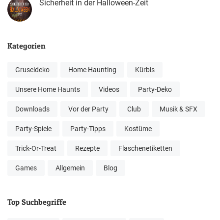
Sicherheit in der Halloween-Zeit
Kategorien
Gruseldeko
Home Haunting
Kürbis
Unsere Home Haunts
Videos
Party-Deko
Downloads
Vor der Party
Club
Musik & SFX
Party-Spiele
Party-Tipps
Kostüme
Trick-Or-Treat
Rezepte
Flaschenetiketten
Games
Allgemein
Blog
Top Suchbegriffe