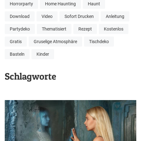
Horrorparty
Home Haunting
Haunt
Download
Video
Sofort Drucken
Anleitung
Partydeko
Thematisiert
Rezept
Kostenlos
Gratis
Gruselige Atmosphäre
Tischdeko
Basteln
Kinder
Schlagworte