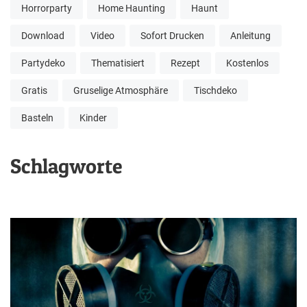
Horrorparty
Home Haunting
Haunt
Download
Video
Sofort Drucken
Anleitung
Partydeko
Thematisiert
Rezept
Kostenlos
Gratis
Gruselige Atmosphäre
Tischdeko
Basteln
Kinder
Schlagworte