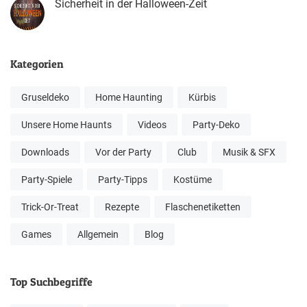
Sicherheit in der Halloween-Zeit
Kategorien
Gruseldeko
Home Haunting
Kürbis
Unsere Home Haunts
Videos
Party-Deko
Downloads
Vor der Party
Club
Musik & SFX
Party-Spiele
Party-Tipps
Kostüme
Trick-Or-Treat
Rezepte
Flaschenetiketten
Games
Allgemein
Blog
Top Suchbegriffe