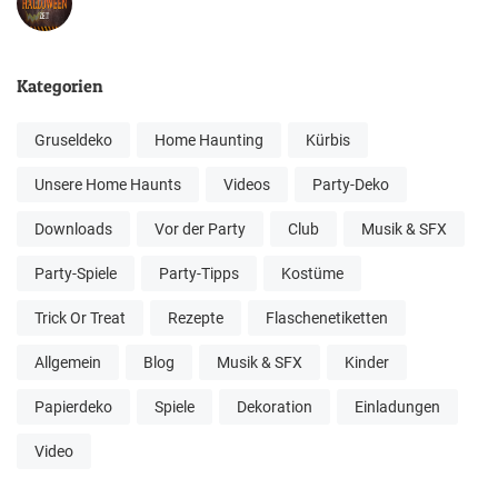
Kategorien
Gruseldeko
Home Haunting
Kürbis
Unsere Home Haunts
Videos
Party-Deko
Downloads
Vor der Party
Club
Musik & SFX
Party-Spiele
Party-Tipps
Kostüme
Trick Or Treat
Rezepte
Flaschenetiketten
Allgemein
Blog
Musik & SFX
Kinder
Papierdeko
Spiele
Dekoration
Einladungen
Video