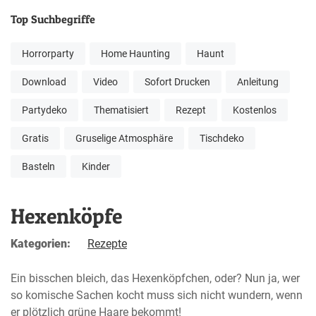
Top Suchbegriffe
Horrorparty
Home Haunting
Haunt
Download
Video
Sofort Drucken
Anleitung
Partydeko
Thematisiert
Rezept
Kostenlos
Gratis
Gruselige Atmosphäre
Tischdeko
Basteln
Kinder
Hexenköpfe
Kategorien:
Rezepte
Ein bisschen bleich, das Hexenköpfchen, oder? Nun ja, wer
so komische Sachen kocht muss sich nicht wundern, wenn
er plötzlich grüne Haare bekommt!