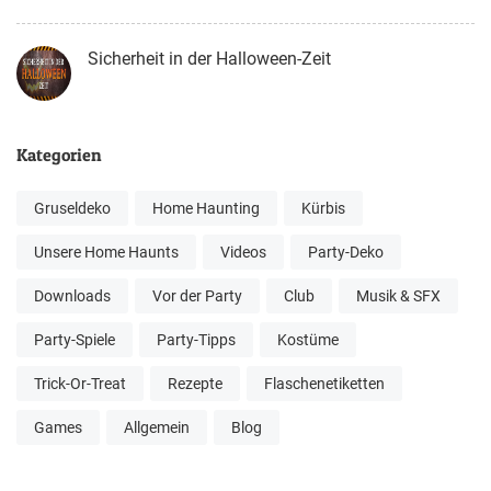
Sicherheit in der Halloween-Zeit
Kategorien
Gruseldeko
Home Haunting
Kürbis
Unsere Home Haunts
Videos
Party-Deko
Downloads
Vor der Party
Club
Musik & SFX
Party-Spiele
Party-Tipps
Kostüme
Trick-Or-Treat
Rezepte
Flaschenetiketten
Games
Allgemein
Blog