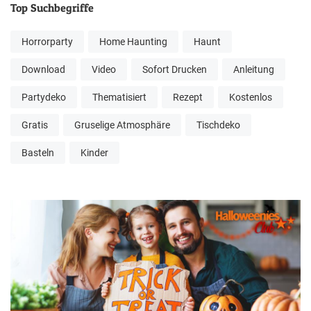
Top Suchbegriffe
Horrorparty
Home Haunting
Haunt
Download
Video
Sofort Drucken
Anleitung
Partydeko
Thematisiert
Rezept
Kostenlos
Gratis
Gruselige Atmosphäre
Tischdeko
Basteln
Kinder