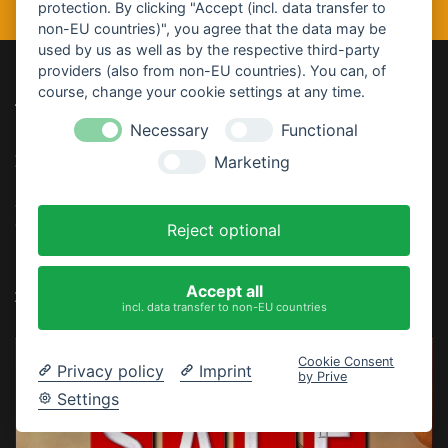
protection. By clicking "Accept (incl. data transfer to
non-EU countries)", you agree that the data may be
used by us as well as by the respective third-party
providers (also from non-EU countries). You can, of
course, change your cookie settings at any time.
ÜBER UNS
Necessary
Functional
Halloween von kürbisorange bis blutrot
Marketing
Seit mehr als 21 Jahren ist Halloweenies.de
die deutsche Anlaufstelle
für
alles rund um Halloween.
Reject optional
Accept all
EMPFOHLEN
incl. data transfer to non-EU countries
Cookie Consent
Privacy policy
Imprint
by Prive
Settings