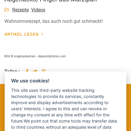
Rezepte
Videos
Wahnsinnsrezept, das auch noch gut schmeckt!
ARTIKEL LESEN
Bild © evgenyataman - depositphotos.com
Teilen :
We use cookies!
This site uses third-party website tracking
Jetzt Halloween-Profi werden!
technologies to provide its services, constantly
improve and display advertisements according to
Hunderte von Downloads sofort erhalten und die Halloween-Party perfekt
users' interests. I agree to this and can revoke or
machen
change my consent at any time with effect for the
future.We point out that some tools may transfer data
to third countries without an adequate level of data
JETZT ANSEHEN