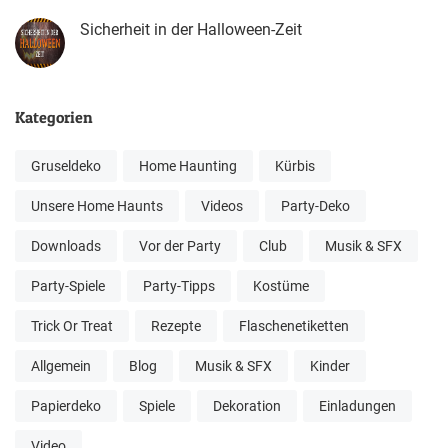
Sicherheit in der Halloween-Zeit
Kategorien
Gruseldeko
Home Haunting
Kürbis
Unsere Home Haunts
Videos
Party-Deko
Downloads
Vor der Party
Club
Musik & SFX
Party-Spiele
Party-Tipps
Kostüme
Trick Or Treat
Rezepte
Flaschenetiketten
Allgemein
Blog
Musik & SFX
Kinder
Papierdeko
Spiele
Dekoration
Einladungen
Video