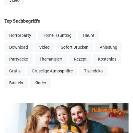
Video
Top Suchbegriffe
Horrorparty
Home Haunting
Haunt
Download
Video
Sofort Drucken
Anleitung
Partydeko
Thematisiert
Rezept
Kostenlos
Gratis
Gruselige Atmosphäre
Tischdeko
Basteln
Kinder