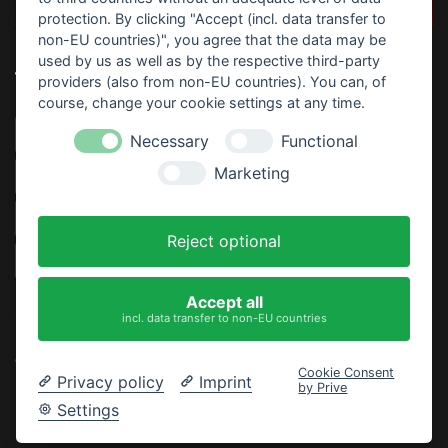
protection. By clicking "Accept (incl. data transfer to
non-EU countries)", you agree that the data may be
used by us as well as by the respective third-party
TOP-SUCHBEGRIFFE
providers (also from non-EU countries). You can, of
course, change your cookie settings at any time.
Horrorparty
Home Haunting
Haunt
Download
Necessary
Functional
Marketing
Video
Sofort Drucken
Anleitung
Partydeko
Thematisiert
Rezept
Kostenlos
Gratis
Reject optional
Gruselige Atmosphäre
Tischdeko
Basteln
Kinder
Accept all
incl. data transfer to non-EU countries
Halloweenies.de
©
2003 - 2025
Alle Rechte vorbehalten.
Cookie Consent
Privacy policy
Imprint
by Prive
Inhaltsverzeichnis
|
Partnerprogramm
|
Kontakt
|
AGB
|
Settings
Datenschutz
Cookie-Einstellungen ändern