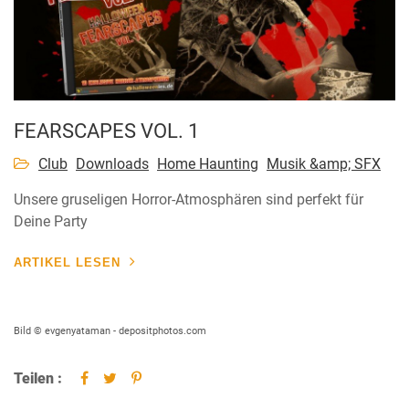
FEARSCAPES VOL. 1
Club
Downloads
Home Haunting
Musik &amp; SFX
Unsere gruseligen Horror-Atmosphären sind perfekt für
Deine Party
ARTIKEL LESEN
Bild © evgenyataman - depositphotos.com
Teilen :