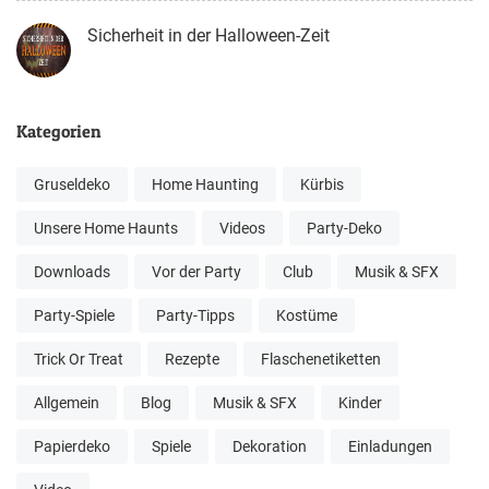
Sicherheit in der Halloween-Zeit
Kategorien
Gruseldeko
Home Haunting
Kürbis
Unsere Home Haunts
Videos
Party-Deko
Downloads
Vor der Party
Club
Musik & SFX
Party-Spiele
Party-Tipps
Kostüme
Trick Or Treat
Rezepte
Flaschenetiketten
Allgemein
Blog
Musik & SFX
Kinder
Papierdeko
Spiele
Dekoration
Einladungen